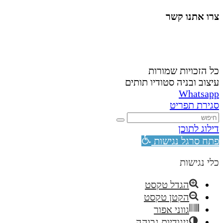
צרו אתנו קשר
058-4488148
nahardea148@gmail.com
כל הזכויות שמורות
עיצוב ובניה סטודיו תותים
Whatsapp
סגירת תפריט
דילוג לתוכן
פתח סרגל נגישות
כלי נגישות
הגדל טקסט
הקטן טקסט
גווני אפור
ניגודיות גבוהה