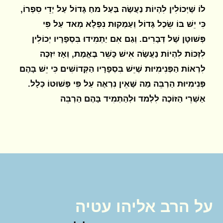
לוֹ שֶׁיְּכוֹלִין לִהְיוֹת נַעֲשֶׂה בַּעַל מחַ גָּדוֹל עַל יְדֵי סִפְרוֹ,
כִּי יֵשׁ בּוֹ שֵׂכֶל גָּדוֹל וְעַמְקוּת נִפְלָא מְאד עַל פִּי
פְּשׁוּטָן שֶׁל דְּבָרִים. וְגַם אִם יַתְמִידוּ בִּסְפָרָיו יְכוֹלִין
לִזְכּוֹת לִהְיוֹת נַעֲשֶׂה אִישׁ כָּשֵׁר בֶּאֱמֶת, וְאָז יִזְכֶּה
לִרְאוֹת הַפְּנִימִיּוּת שֶׁיֵּשׁ בִּסְפָרָיו הַקְּדוֹשִׁים כִּי יֵשׁ בָּהֶם
פְּנִימִיּוּת הַרְבֵּה מַה שֶּׁאֵין נִרְאֶה עַל פִּי פְּשׁוּטוֹ כְּלָל.
אַשְׁרֵי הַזּוֹכֶה לִלְמד וּלְהַתְמִיד בָּהֶם הַרְבֵּה
על הרב אליהו עטיה