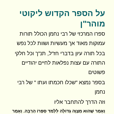
על הספר הקדוש ליקוטי
מוהר"ן
ספרו המרכזי של רבי נחמן הכולל תורות
עמוקות מאוד אך מעשיות ושוות לכל נפש
בכל תורה עיון בדברי חז"ל, תנ"ך וכל חלקי
התורה ע
ם עצות נפלאות לחיים יהודיים
פשוטים
בספר נמצא "שכלו חכמתו ועתו " של רבי
נחמן
וזה הדרך להתחבר אליו
וְאָמַר שֶׁהוּא מִצְוָה גְּדוֹלָה לִלְמד סִפְרוֹ הַרְבֵּה. וְאָמַר