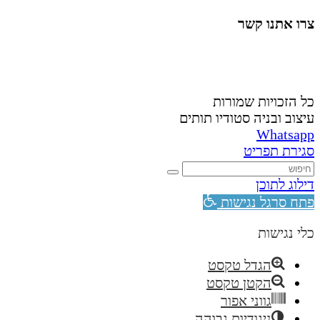
צרו אתנו קשר
058-4488148
nahardea148@gmail.com
כל הזכויות שמורות
עיצוב ובניה סטודיו תותים
Whatsapp
סגירת תפריט
דילוג לתוכן
פתח סרגל נגישות
כלי נגישות
הגדל טקסט
הקטן טקסט
גווני אפור
ניגודיות גבוהה