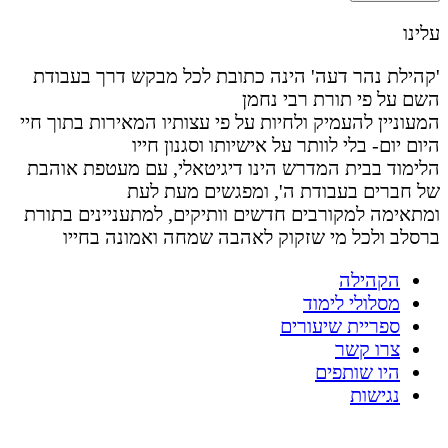
עלינו
'קהילת נהר דעה' הינה כתובת לכל מבקש דרך בעבודת
השם על פי תורת רבי נחמן
המעוניין להעמיק ולחיות על פי עצותיו המאירות בתוך חיי
היום יום- בלי לוותר על אישיותו וסגנון חייו
הלימוד בבית המדרש הינו דיגיטאלי, עם מעטפת אוהבת
של חברים בעבודת ה', ומפגשים מעת לעת
ומתאימה למקורבים חדשים וותיקים, למתעניינים בתורת
ברסלב ולכל מי שזקוק לאהבה שמחה ואמונה בחייו
הקהילה
מסלולי לימוד
ספריית שיעורים
צרו קשר
היו שותפים
נגישות