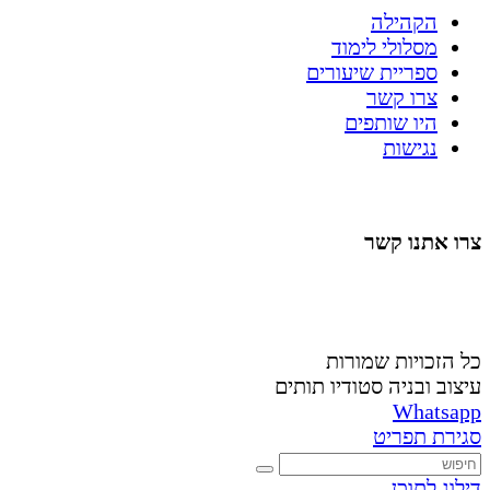
הקהילה
מסלולי לימוד
ספריית שיעורים
צרו קשר
היו שותפים
נגישות
צרו אתנו קשר
058-4488148
nahardea148@gmail.com
כל הזכויות שמורות
עיצוב ובניה סטודיו תותים
Whatsapp
סגירת תפריט
דילוג לתוכן