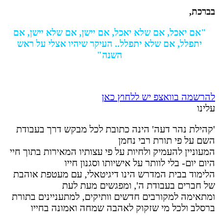
בברכת,
"אם יאכל, אם שלא יאכל, אם יישן, אם שלא יישן, אם
יתפלל, אם שלא יתפלל.. העיקר שיהיו אצלי על ראש
השנה"
להרשמה בוואצפ יש ללחוץ כאן
עלינו
'קהילת נהר דעה' הינה כתובת לכל מבקש דרך בעבודת
השם על פי תורת רבי נחמן
המעוניין להעמיק ולחיות על פי עצותיו המאירות בתוך חיי
היום יום- בלי לוותר על אישיותו וסגנון חייו
הלימוד בבית המדרש הינו דיגיטאלי, עם מעטפת אוהבת
של חברים בעבודת ה', ומפגשים מעת לעת
ומתאימה למקורבים חדשים וותיקים, למתעניינים בתורת
ברסלב ולכל מי שזקוק לאהבה שמחה ואמונה בחייו